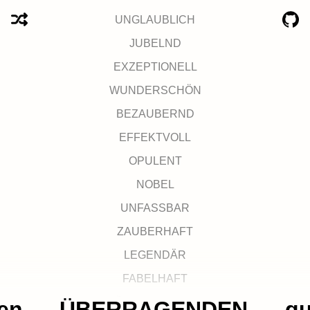
UNGLAUBLICH
JUBELND
EXZEPTIONELL
WUNDERSCHÖN
BEZAUBERND
EFFEKTVOLL
OPULENT
NOBEL
UNFASSBAR
ZAUBERHAFT
LEGENDÄR
FABELHAFT
ÜBERRAGEND
en
ÜBERRAGENDEN
gu